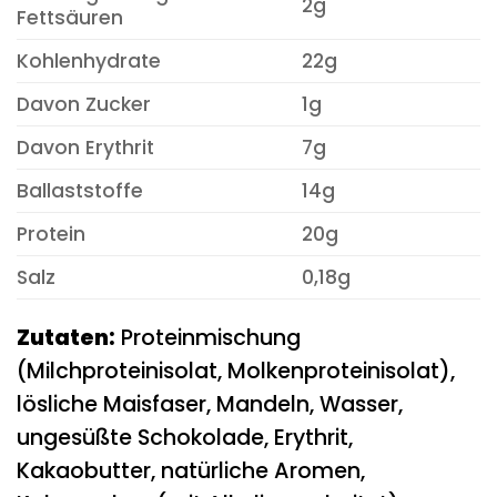
2g
Fettsäuren
Kohlenhydrate
22g
Davon Zucker
1g
Davon Erythrit
7g
Ballaststoffe
14g
Protein
20g
Salz
0,18g
Zutaten:
Proteinmischung
(Milchproteinisolat, Molkenproteinisolat),
lösliche Maisfaser, Mandeln, Wasser,
ungesüßte Schokolade, Erythrit,
Kakaobutter, natürliche Aromen,