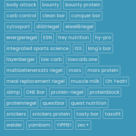
body attack
bounty
bounty protein
carb control
clean bar
conquer bar
cytosport
diätriegel
eiweißriegel
energieriegel
ESN
frey nutrition
hy-pro
integrated sports science
ISS
king's bar
layenberger
low carb
lowcarb.one
mahlzeitenersatz riegel
mars
mars protein
meal replacement riegel
muscle milk
Oh Yeah!
olimp
ONE Bar
protein-riegel
proteinblock
proteinriegel
questbar
quest nutrition
snickers
snickers protein
tasty bar
taxofit
weider
yambam
YIPPIE!
zec+