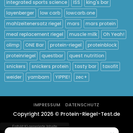
integrated sports science
ISS
king's bar
layenberger
low carb
lowcarb.one
mahlzeitenersatz riegel
mars
mars protein
meal replacement riegel
muscle milk
Oh Yeah!
olimp
ONE Bar
protein-riegel
proteinblock
proteinriegel
questbar
quest nutrition
snickers
snickers protein
tasty bar
taxofit
weider
yambam
YIPPIE!
zec+
IMPRESSUM
DATENSCHUTZ
Copyright 2026 © Protein-Riegel-Test.de