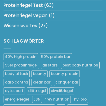
Proteinriegel Test
(63)
Proteinriegel vegan
(1)
Wissenswertes
(27)
SCHLAGWÖRTER
40% high protein
50% protein bar
55er proteinriegel
all stars
best body nutrition
body attack
bounty
bounty protein
carb control
clean bar
conquer bar
cytosport
diätriegel
eiweißriegel
energieriegel
ESN
frey nutrition
hy-pro