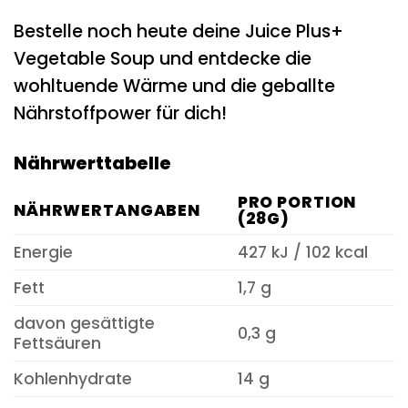
Bestelle noch heute deine Juice Plus+
Vegetable Soup und entdecke die
wohltuende Wärme und die geballte
Nährstoffpower für dich!
Nährwerttabelle
PRO PORTION
NÄHRWERTANGABEN
(28G)
Energie
427 kJ / 102 kcal
Fett
1,7 g
davon gesättigte
0,3 g
Fettsäuren
Kohlenhydrate
14 g