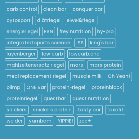
carb control
clean bar
conquer bar
cytosport
diätriegel
eiweißriegel
energieriegel
ESN
frey nutrition
hy-pro
integrated sports science
ISS
king's bar
layenberger
low carb
lowcarb.one
mahlzeitenersatz riegel
mars
mars protein
meal replacement riegel
muscle milk
Oh Yeah!
olimp
ONE Bar
protein-riegel
proteinblock
proteinriegel
questbar
quest nutrition
snickers
snickers protein
tasty bar
taxofit
weider
yambam
YIPPIE!
zec+