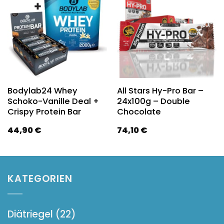
Bodylab24 Whey
All Stars Hy-Pro Bar –
Schoko-Vanille Deal +
24x100g – Double
Crispy Protein Bar
Chocolate
44,90
€
74,10
€
KATEGORIEN
Diätriegel
(22)