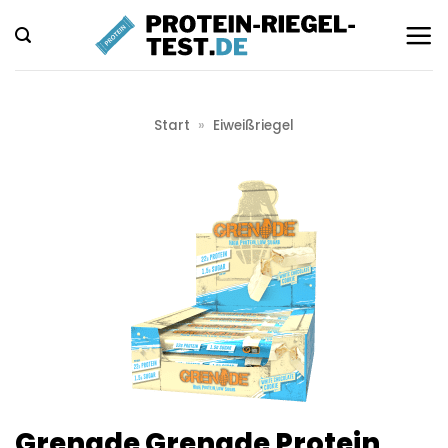
Zum
Inhalt
springen
Start
»
Eiweißriegel
Grenade Grenade Protein