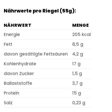
Nährwerte pro Riegel (55g):
NÄHRWERT
MENGE
Energie
205 kcal
Fett
8,5 g
davon gesättigte Fettsäuren
4,2 g
Kohlenhydrate
17 g
davon Zucker
1,5 g
Ballaststoffe
3,7 g
Protein
15 g
Salz
0,23 g