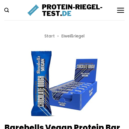
Zum
Inhalt
springen
Start
»
Eiweißriegel
Barebells Vegan Protein Bar