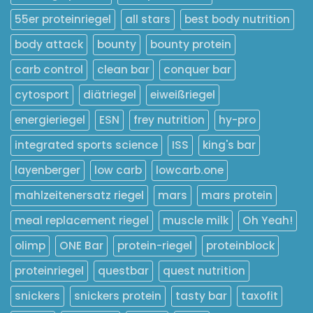
55er proteinriegel
all stars
best body nutrition
body attack
bounty
bounty protein
carb control
clean bar
conquer bar
cytosport
diätriegel
eiweißriegel
energieriegel
ESN
frey nutrition
hy-pro
integrated sports science
ISS
king's bar
layenberger
low carb
lowcarb.one
mahlzeitenersatz riegel
mars
mars protein
meal replacement riegel
muscle milk
Oh Yeah!
olimp
ONE Bar
protein-riegel
proteinblock
proteinriegel
questbar
quest nutrition
snickers
snickers protein
tasty bar
taxofit