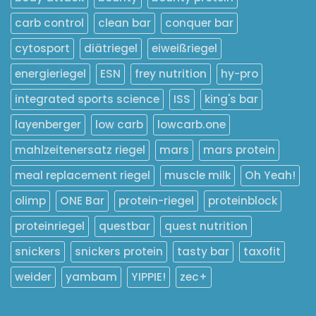
carb control
clean bar
conquer bar
cytosport
diätriegel
eiweißriegel
energieriegel
ESN
frey nutrition
hy-pro
integrated sports science
ISS
king's bar
layenberger
low carb
lowcarb.one
mahlzeitenersatz riegel
mars
mars protein
meal replacement riegel
muscle milk
Oh Yeah!
olimp
ONE Bar
protein-riegel
proteinblock
proteinriegel
questbar
quest nutrition
snickers
snickers protein
tasty bar
taxofit
weider
yambam
YIPPIE!
zec+