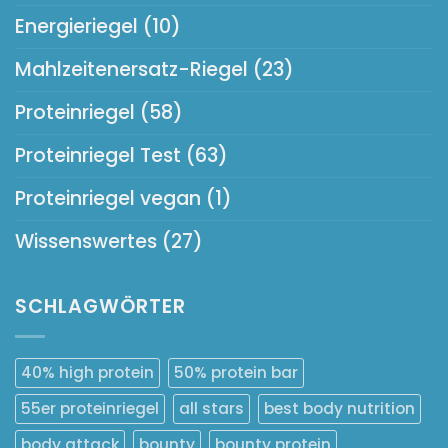
Energieriegel
(10)
Mahlzeitenersatz-Riegel
(23)
Proteinriegel
(58)
Proteinriegel Test
(63)
Proteinriegel vegan
(1)
Wissenswertes
(27)
SCHLAGWÖRTER
40% high protein
50% protein bar
55er proteinriegel
all stars
best body nutrition
body attack
bounty
bounty protein